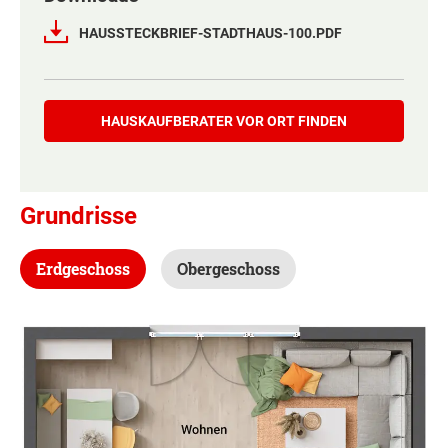
Netto-Raumfläche nach DIN 277
103 - 106 m²
HAUSSTECKBRIEF-STADTHAUS-100.PDF
Etagen
2
Hauskaufberater
Außenmaße
8 m x 8 m
HAUSKAUF­BERATER VOR ORT FINDEN
Energiestandard
EH 55 GEG
Grundrisse
Inklusivausstattung
Erdgeschoss
Obergeschoss