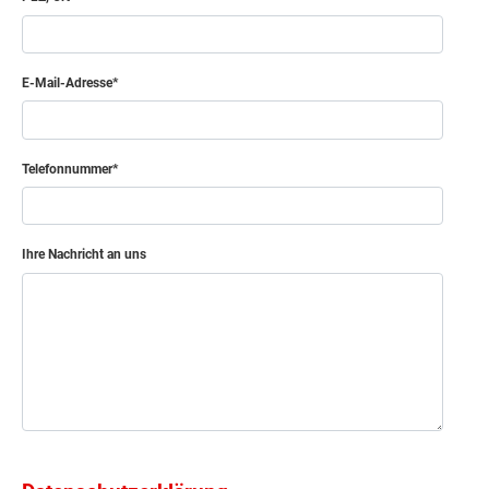
Netto-Raumfläche
53.18
m²
Schlafen
E-Mail-Adresse
Kind
Bad
Telefonnummer
Gast
Flur
Ihre Nachricht an uns
Netto-Raumfläche
49.92