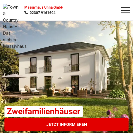
Massivhaus Unna GmbH
02307 9161604
Wonach möchten Sie suchen?
Zweifamilienhäuser
JETZT INFORMIEREN