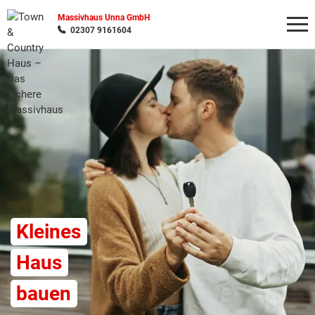
Massivhaus Unna GmbH
02307 9161604
Wonach möchten Sie suchen?
Kleines
Haus
bauen