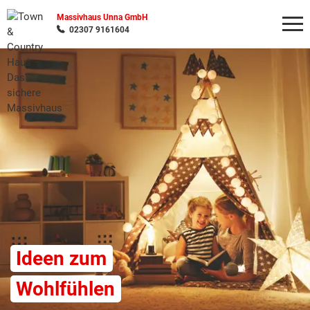
Massivhaus Unna GmbH
02307 9161604
Wonach möchten Sie suchen?
Ideen zum
Wohlfühlen