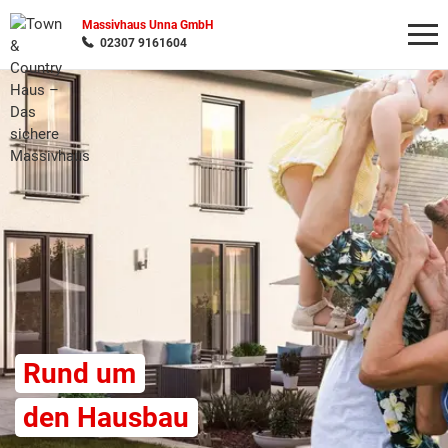
Massivhaus Unna GmbH
02307 9161604
Wonach möchten Sie suchen?
Rund um
den Hausbau