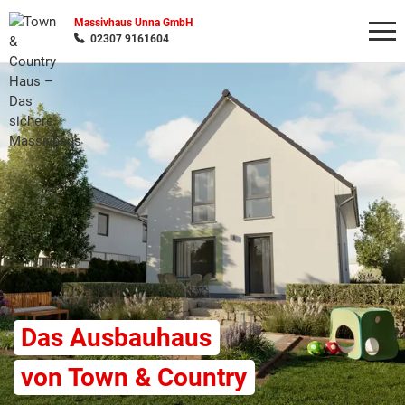
Massivhaus Unna GmbH
02307 9161604
Wonach möchten Sie suchen?
Das Ausbauhaus
von Town & Country