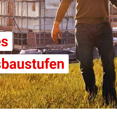
es
sbaustufen