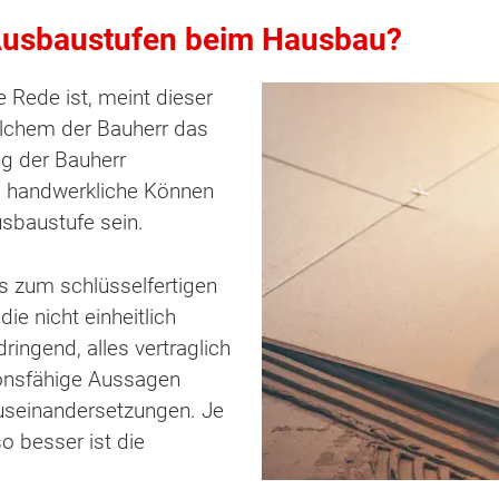
Ausbaustufen beim Hausbau?
Rede ist, meint dieser
elchem der Bauherr das
g der Bauherr
as handwerkliche Können
usbaustufe sein.
s zum schlüsselfertigen
ie nicht einheitlich
dringend, alles vertraglich
ionsfähige Aussagen
Auseinandersetzungen. Je
so besser ist die