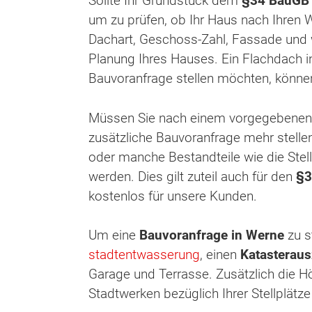
Sollte Ihr Grundstück dem
§34 BauGB
um zu prüfen, ob Ihr Haus nach Ihren 
Dachart, Geschoss-Zahl, Fassade und 
Planung Ihres Hauses. Ein Flachdach in
Bauvoranfrage stellen möchten, könne
Müssen Sie nach einem vorgegebene
zusätzliche Bauvoranfrage mehr stelle
oder manche Bestandteile wie die Stel
werden. Dies gilt zuteil auch für den
§3
kostenlos für unsere Kunden.
Um eine
Bauvoranfrage in Werne
zu s
stadtentwasserung
, einen
Katasterau
Garage und Terrasse. Zusätzlich die H
Stadtwerken bezüglich Ihrer Stellplätz