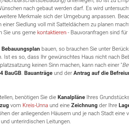
(
Nachbarschaftsbebauung
) unterliegen, so ist zu Em
Wünschen nach gebaut werden darf. Es wird untersucht
weitere Merkmale sich der Umgebung anpassen. Beacht
 einer Siedlung voll mit Satteldächern zu planen mach
n Sie uns gerne
kontaktieren
- Bauvoranfragen sind fü
n
Bebauungsplan
bauen, so brauchen Sie unter Berück
n. Ist es so, dass Ihr gewünschtes Haus nicht nach 
lplatzsatzung keinen Sinn machen, kann nach einer "
Be
4 BauGB
.
Bauanträge
und der
Antrag auf die Befrei
tellen, benötigen Sie die
Kanalpläne
Ihres Grundstück
szug
vom
Kreis-Unna
und eine
Zeichnung
der Ihre
Lag
öhen der anliegenden Häusern und je nach Stadt eine 
e und unterirdischen Leitungen.