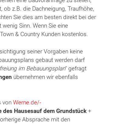
pfehlen eine Bauvoranfrage zu stellen,
, ob z.B. die Dachneigung, Traufhöhe,
en Sie dies am besten direkt bei der
t wenig Sinn. Wenn Sie eine
r Town & Country Kunden kostenlos.
sichtigung seiner Vorgaben keine
Bebauungsplans gebaut werden darf
freiung im Bebauungsplan
" gefragt
ungen
übernehmen wir ebenfalls
s von
Werne.de
/-
e des Hauses
auf dem Grundstück
+
vorherige Absprache mit den