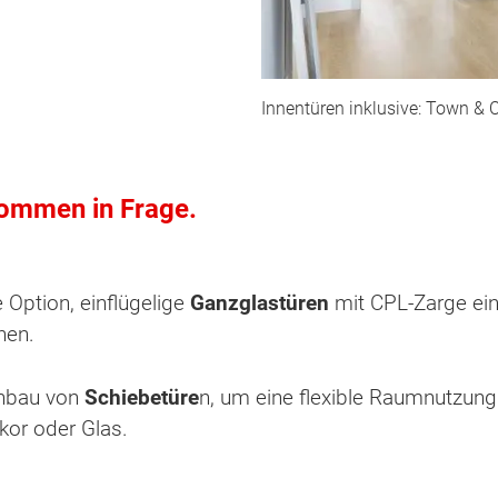
Innentüren inklusive: Town & 
ommen in Frage.
Option, einflügelige
Ganzglastüren
mit CPL-Zarge ein
hen.
inbau von
Schiebetüre
n, um eine flexible Raumnutzung
or oder Glas.