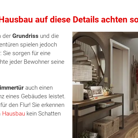
Hausbau auf diese Details achten so
m der
Grundriss
und die
entüren spielen jedoch
: Sie sorgen für eine
chte jeder Bewohner seine
immertür
auch einen
nz eines Gebäudes leistet.
für den Flur! Sie erkennen
m
Hausbau
kein Schatten