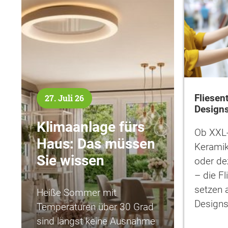
Fliesen
27. Juli 26
Designs
Klimaanlage fürs
Ob XXL-
Haus: Das müssen
Keramik
Sie wissen
oder de
– die F
setzen a
Heiße Sommer mit
Design
Temperaturen über 30 Grad
sind längst keine Ausnahme