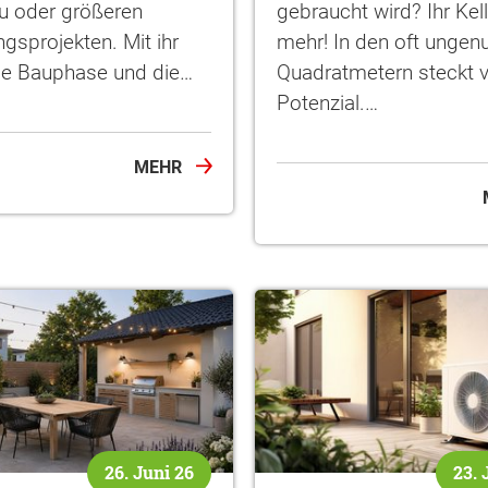
 oder größeren
gebraucht wird? Ihr Kel
gsprojekten. Mit ihr
mehr! In den oft ungen
ie Bauphase und die…
Quadratmetern steckt v
Potenzial.…
ten Sie suchen?
MEHR
26. Juni 26
23. 