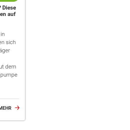
 Diese
en auf
in
en sich
räger
ut dem
epumpe
MEHR