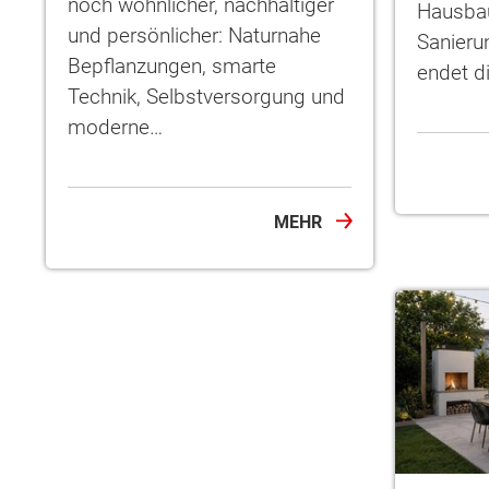
noch wohnlicher, nachhaltiger
Hausbau
und persönlicher: Naturnahe
Sanierun
Bepflanzungen, smarte
endet d
Technik, Selbstversorgung und
moderne…
Wonach möch
MEHR