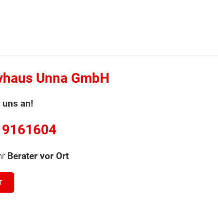
vhaus Unna GmbH
 uns an!
 9161604
hr
Berater vor Ort
T