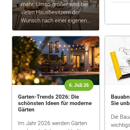
mehr. Umso größer wird bei
vielen Hausbesitzern der
Wunsch nach einer eigenen…
6. Juli 26
Garten-Trends 2026: Die
Bauabna
schönsten Ideen für moderne
Sie unb
Gärten
Die Bau
Im Jahr 2026 werden Gärten
wichtig