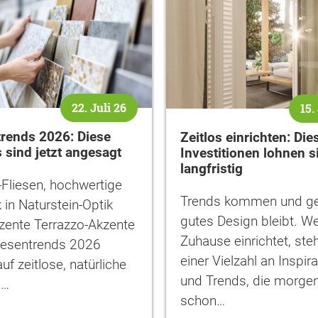
22. Juli 26
15.
trends 2026: Diese
Zeitlos einrichten: Die
 sind jetzt angesagt
Investitionen lohnen s
langfristig
Fliesen, hochwertige
Trends kommen und g
 in Naturstein-Optik
gutes Design bleibt. We
zente Terrazzo-Akzente
Zuhause einrichtet, steh
liesentrends 2026
einer Vielzahl an Inspir
uf zeitlose, natürliche
und Trends, die morge
s…
schon…