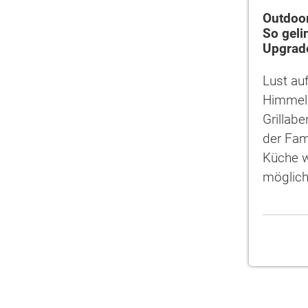
Outdoor
So geli
Upgrad
Lust au
Himmel 
Grillab
der Fami
Küche w
möglich