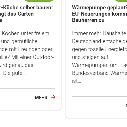
-Küche selber bauen:
Wärmepumpe geplant?
ngt das Garten-
EU-Neuerungen komm
e
Bauherren zu
f Kochen unter freiem
Immer mehr Haushalte 
und gemütliche
Deutschland entscheid
ende mit Freunden oder
gegen fossile Energiet
lie? Mit einer Outdoor-
und steigen auf
ird genau das
Wärmepumpen um. La
. Die gute…
Bundesverband Wärm
ist…
MEHR