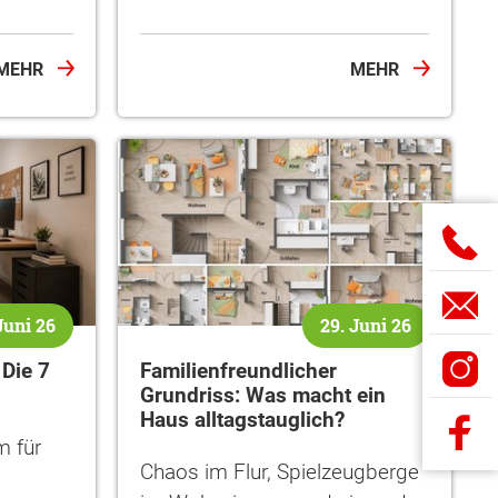
MEHR
MEHR
Juni 26
29. Juni 26
 Die 7
Familienfreundlicher
Grundriss: Was macht ein
Haus alltagstauglich?
m für
Chaos im Flur, Spielzeugberge