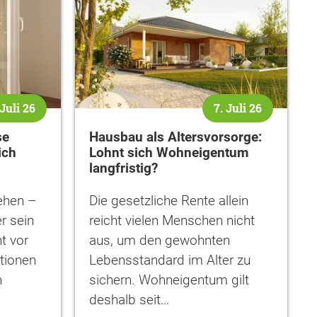
 Juli 26
7. Juli 26
se
Hausbau als Altersvorsorge:
ich
Lohnt sich Wohneigentum
langfristig?
ehen –
Die gesetzliche Rente allein
r sein
reicht vielen Menschen nicht
t vor
aus, um den gewohnten
ationen
Lebensstandard im Alter zu
n
sichern. Wohneigentum gilt
deshalb seit…