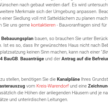
Wünschen nach gebaut werden darf. Es wird untersucht
weitere Merkmale sich der Umgebung anpassen. Beacht
 einer Siedlung voll mit Satteldächern zu planen mach
n Sie uns gerne
kontaktieren
- Bauvoranfragen sind fü
n
Bebauungsplan
bauen, so brauchen Sie unter Berück
n. Ist es so, dass Ihr gewünschtes Haus nicht nach 
lplatzsatzung keinen Sinn machen, kann nach einer "
Be
4 BauGB
.
Bauanträge
und der
Antrag auf die Befrei
f
zu stellen, benötigen Sie die
Kanalpläne
Ihres Grunds
asterauszug
vom
Kreis-Warendorf
und eine
Zeichnu
sätzlich die Höhen der anliegenden Häusern und je na
lätze und unterirdischen Leitungen.