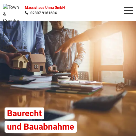
Massivhaus Unna GmbH
02307 9161604
Wonach möchten Sie suchen?
Baurecht
und Bauabnahme