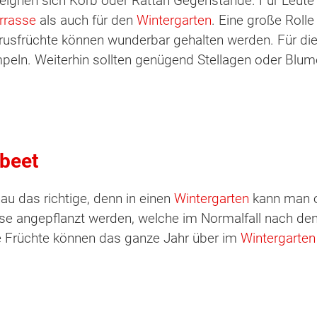
eignen sich Korb oder Rattan Gegenstände. Für Leut
rrasse
als auch für den
Wintergarten
. Eine große Rolle
rusfrüchte können wunderbar gehalten werden. Für d
ln. Weiterhin sollten genügend Stellagen oder Blumen
hbeet
au das richtige, denn in einen
Wintergarten
kann man o
 angepflanzt werden, welche im Normalfall nach den E
e Früchte können das ganze Jahr über im
Wintergarten