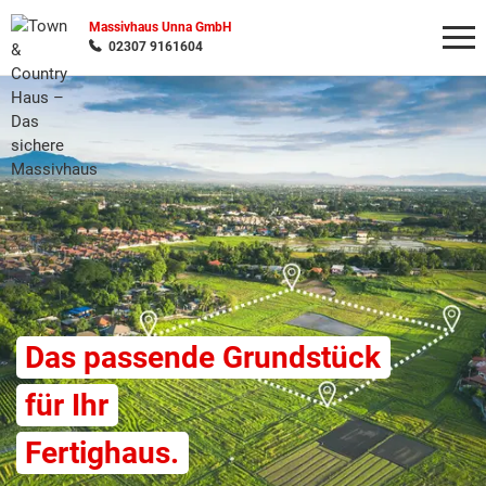
Massivhaus Unna GmbH
02307 9161604
Wonach möchten Sie suchen?
Das passende Grundstück
für Ihr
Fertighaus.