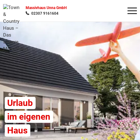
Massivhaus Unna GmbH
02307 9161604
Wonach möchten Sie suchen?
Urlaub
im eigenen
Haus