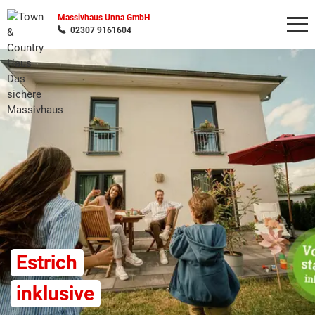
Massivhaus Unna GmbH
02307 9161604
Wonach möchten Sie suchen?
Estrich
inklusive