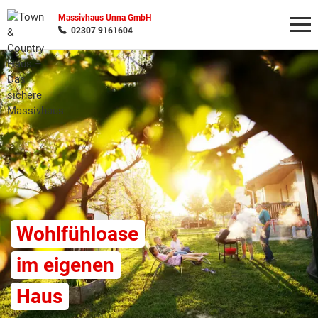
Massivhaus Unna GmbH
02307 9161604
Wonach möchten Sie suchen?
Wohlfühloase
im eigenen
Haus