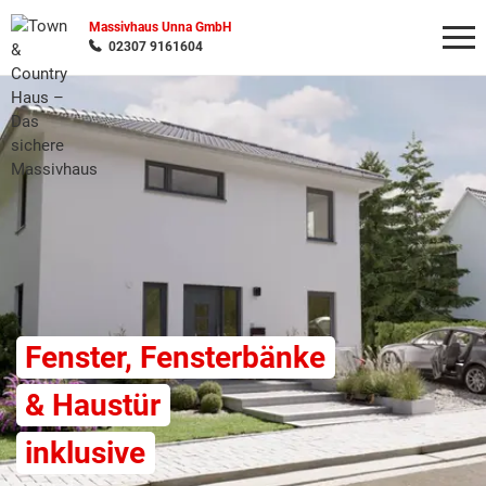
Massivhaus Unna GmbH
02307 9161604
Wonach möchten Sie suchen?
Fenster, Fensterbänke
& Haustür
inklusive