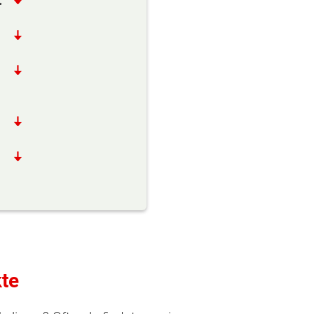
:
kte