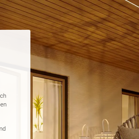
sch
ben
und