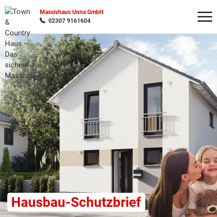
Massivhaus Unna GmbH
02307 9161604
Wonach möchten Sie suchen?
Hausbau-Schutzbrief