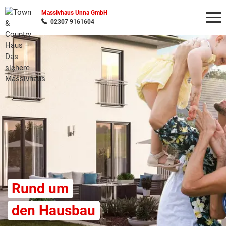
Massivhaus Unna GmbH
02307 9161604
Wonach möchten Sie suchen?
Rund um
den Hausbau