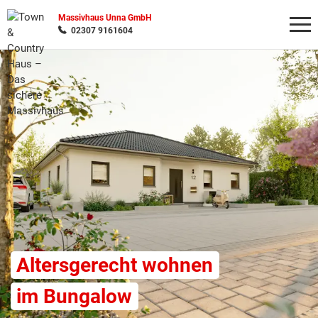
Massivhaus Unna GmbH
02307 9161604
Wonach möchten Sie suchen?
Altersgerecht wohnen
im Bungalow