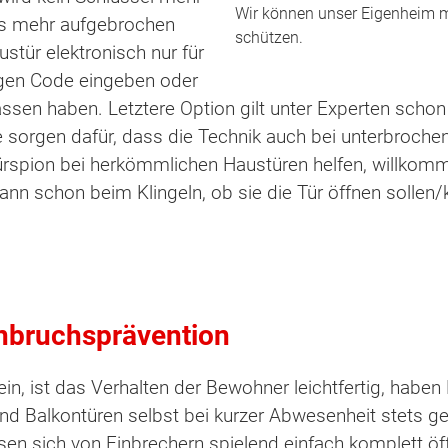
Wir können unser Eigenheim mi
ss mehr aufgebrochen
schützen.
stür elektronisch nur für
igen Code eingeben oder
ssen haben. Letztere Option gilt unter Experten schon 
 sorgen dafür, dass die Technik auch bei unterbroch
n Türspion bei herkömmlichen Haustüren helfen, willk
n schon beim Klingeln, ob sie die Tür öffnen sollen/k
inbruchsprävention
in, ist das Verhalten der Bewohner leichtfertig, haben
ten Sie suchen?
 und Balkontüren selbst bei kurzer Abwesenheit stets
ssen sich von Einbrechern spielend einfach komplett ö