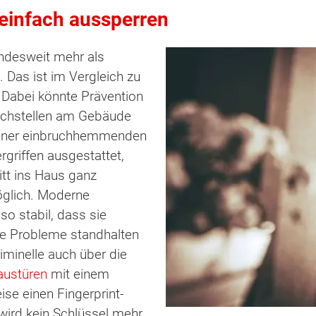
 einfach aussperren
undesweit mehr als
Das ist im Vergleich zu
 Dabei könnte Prävention
achstellen am Gebäude
 einer einbruchhemmenden
griffen ausgestattet,
itt ins Haus ganz
öglich. Moderne
so stabil, dass sie
e Probleme standhalten
minelle auch über die
austüren
mit einem
se einen Fingerprint-
wird kein Schlüssel mehr