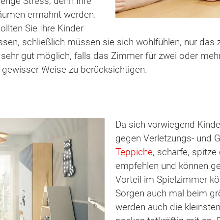
enge Stress, denn Ihre
räumen ermahnt werden.
llten Sie Ihre Kinder
assen, schließlich müssen sie sich wohlfühlen, nur da
ehr gut möglich, falls das Zimmer für zwei oder mehr Ki
 gewisser Weise zu berücksichtigen.
Da sich vorwiegend Kinder
gegen Verletzungs- und G
Teppiche
, scharfe, spitz
empfehlen und können gefä
Vorteil im Spielzimmer k
Sorgen auch mal beim gr
werden auch die kleinste