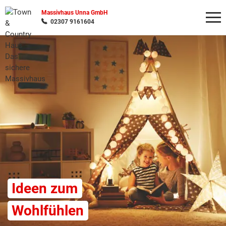
Massivhaus Unna GmbH
02307 9161604
Wonach möchten Sie suchen?
Ideen zum
Wohlfühlen