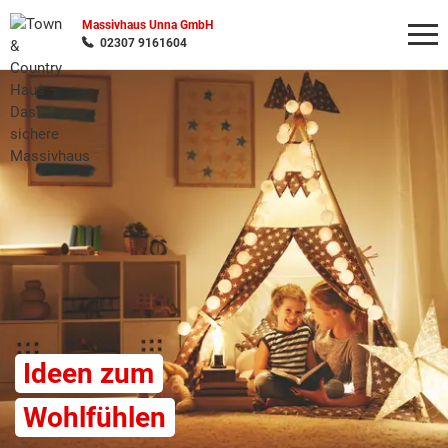
Massivhaus Unna GmbH
02307 9161604
Wonach möchten Sie suchen?
Ideen zum
Wohlfühlen