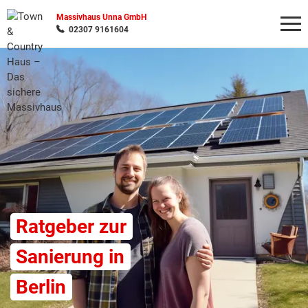
Massivhaus Unna GmbH
02307 9161604
Wonach möchten Sie suchen?
Ratgeber zur
Sanierung in
Berlin