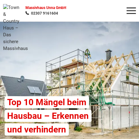
Massivhaus Unna GmbH
02307 9161604
Wonach möchten Sie suchen?
Top 10 Mängel beim
Hausbau – Erkennen
und verhindern