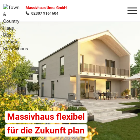
Massivhaus Unna GmbH
02307 9161604
Wonach möchten Sie suchen?
Massivhaus flexibel
für die Zukunft plan