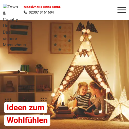
Massivhaus Unna GmbH
02307 9161604
Wonach möchten Sie suchen?
Ideen zum
Wohlfühlen