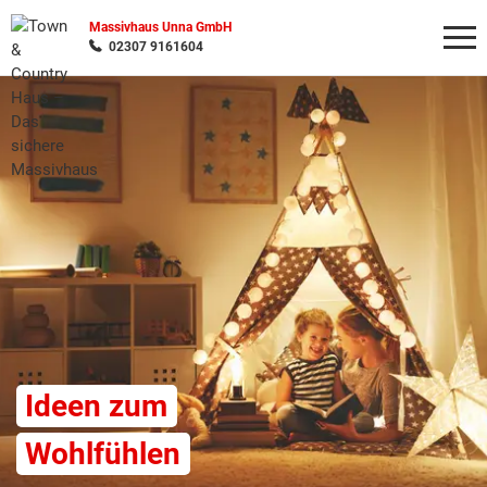
Massivhaus Unna GmbH
02307 9161604
Wonach möchten Sie suchen?
Ideen zum
Wohlfühlen