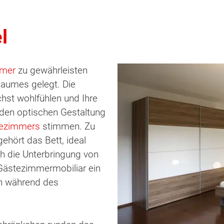
l
mmer
zu gewährleisten
aumes gelegt. Die
hst wohlfühlen und Ihre
nden optischen Gestaltung
tezimmers
stimmen. Zu
hört das Bett, ideal
ch die Unterbringung von
 Gästezimmermobiliar ein
en während des