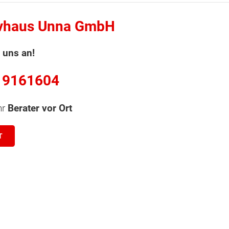
vhaus Unna GmbH
 uns an!
 9161604
hr
Berater vor Ort
T