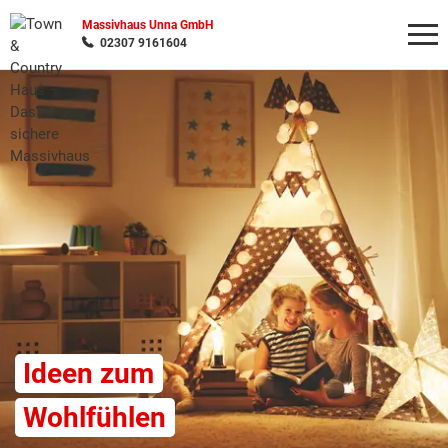
Massivhaus Unna GmbH
02307 9161604
Wonach möchten Sie suchen?
Ideen zum
Wohlfühlen