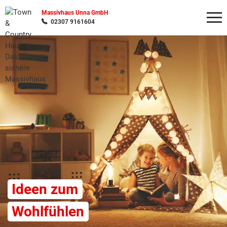
Massivhaus Unna GmbH
02307 9161604
Wonach möchten Sie suchen?
Ideen zum
Wohlfühlen