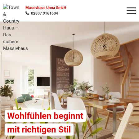
Massivhaus Unna GmbH
02307 9161604
Wonach möchten Sie suchen?
Wohlfühlen beginnt
mit richtigen Stil