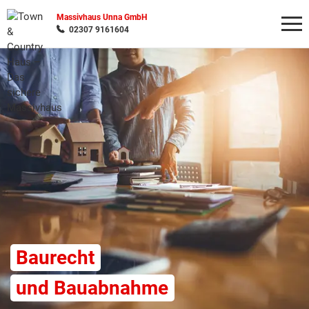
Massivhaus Unna GmbH
02307 9161604
Wonach möchten Sie suchen?
Baurecht
und Bauabnahme