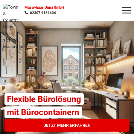
Massivhaus Unna GmbH
02307 9161604
Wonach möchten Sie suchen?
Flexible Bürolösung
mit Bürocontainern
JETZT MEHR ERFAHREN