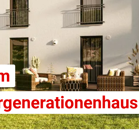
em
rgenerationenhaus