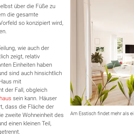
selbst über die Füße zu
ndem die gesamte
orfeld so konzipiert wird,
en.
eilung, wie auch der
ch zeigt, relativ
nnten Einheiten haben
nd sind auch hinsichtlich
 Haus mit
t der Fall, obgleich
haus
sein kann. Häuser
t, dass die Fläche der
Am Esstisch findet mehr als ei
die zweite Wohneinheit des
nd einen kleinen Teil,
getrennt.