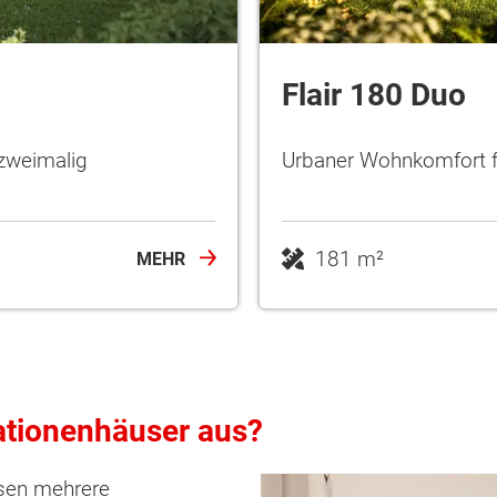
Flair 180 Duo
 zweimalig
Urbaner Wohnkomfort f
181 m²
MEHR
tionenhäuser aus?
ten Sie suchen?
esen mehrere