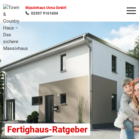
Massivhaus Unna GmbH
02307 9161604
Wonach möchten Sie suchen?
Fertighaus-Ratgeber