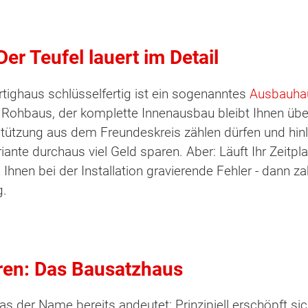
er Teufel lauert im Detail
rtighaus schlüsselfertig ist ein sogenanntes
Ausbauha
es Rohbaus, der komplette Innenausbau bleibt Ihnen üb
tützung aus dem Freundeskreis zählen dürfen und hinlän
iante durchaus viel Geld sparen. Aber: Läuft Ihr Zeitp
Ihnen bei der Installation gravierende Fehler - dann 
g.
ren: Das Bausatzhaus
as der Name bereits andeutet: Prinzipiell erschöpft si