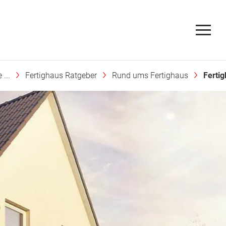
...
Fertighaus Ratgeber
Rund ums Fertighaus
Fertig