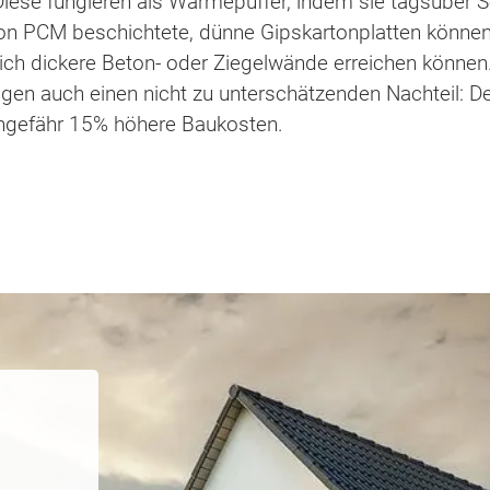
Diese fungieren als Wärmepuffer, indem sie tagsüber
 PCM beschichtete, dünne Gipskartonplatten können 
lich dickere Beton- oder Ziegelwände erreichen könne
gen auch einen nicht zu unterschätzenden Nachteil: D
ngefähr 15% höhere Baukosten.