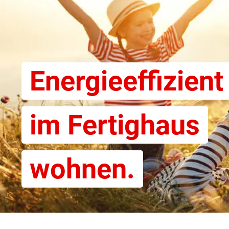
Energieeffizient
im Fertighaus
wohnen.