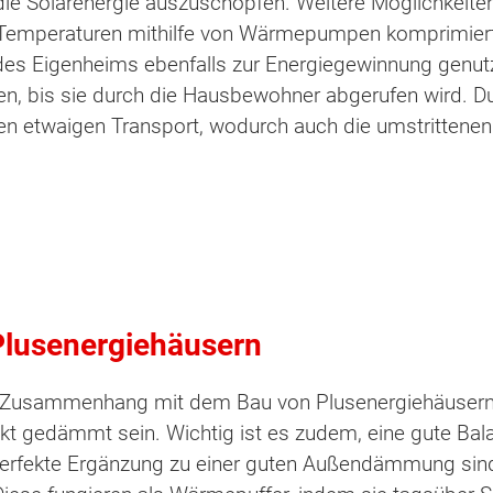
die Solarenergie auszuschöpfen. Weitere Möglichkeiten
Temperaturen mithilfe von Wärmepumpen komprimiert 
 des Eigenheims ebenfalls zur Energiegewinnung genutz
ten, bis sie durch die Hausbewohner abgerufen wird. D
en etwaigen Transport, wodurch auch die umstrittenen 
lusenergiehäusern
im Zusammenhang mit dem Bau von Plusenergiehäusern
ekt gedämmt sein. Wichtig ist es zudem, eine gute B
 perfekte Ergänzung zu einer guten Außendämmung si