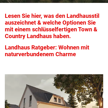
Lesen Sie hier, was den Landhausstil
auszeichnet & welche Optionen Sie
mit einem schlüsselfertigen Town &
Country Landhaus haben.
Landhaus Ratgeber: Wohnen mit
naturverbundenem Charme