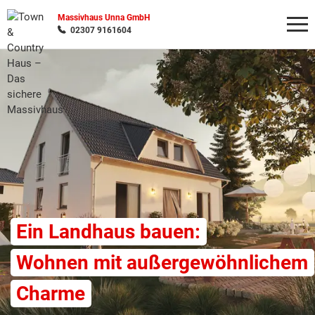
Massivhaus Unna GmbH
02307 9161604
Wonach möchten Sie suchen?
Ein Landhaus bauen:
Wohnen mit außergewöhnlichem
Charme