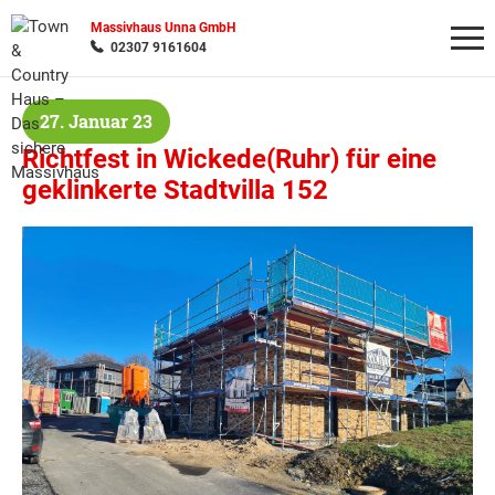
Massivhaus Unna GmbH
02307 9161604
27. Januar 23
Wonach möchten Sie suchen?
Richtfest in Wickede(Ruhr) für eine
geklinkerte Stadtvilla 152