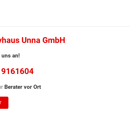
vhaus Unna GmbH
 uns an!
 9161604
hr
Berater vor Ort
T