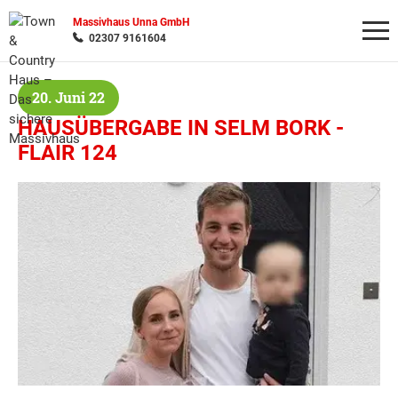
Massivhaus Unna GmbH
02307 9161604
20. Juni 22
Wonach möchten Sie suchen?
HAUSÜBERGABE IN SELM BORK -
FLAIR 124