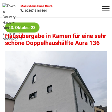
Massivhaus Unna GmbH
02307 9161604
13. Oktober 23
Wonach möchten Sie suchen?
Hausübergabe in Kamen für eine sehr
schöne Doppelhaushälfte Aura 136