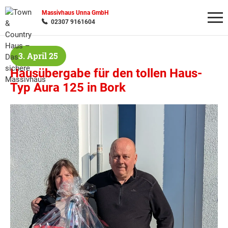
Massivhaus Unna GmbH
02307 9161604
3. April 25
Wonach möchten Sie suchen?
Hausübergabe für den tollen Haus-
Typ Aura 125 in Bork