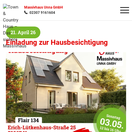
Massivhaus Unna GmbH
02307 9161604
21. April 26
Wonach möchten Sie suchen?
Einladung zur Hausbesichtigung