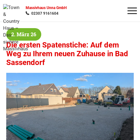
Massivhaus Unna GmbH
02307 9161604
2. März 26
Wonach möchten Sie suchen?
Die ersten Spatenstiche: Auf dem
Weg zu Ihrem neuen Zuhause in Bad
Sassendorf